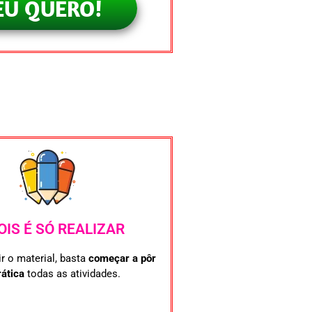
EU QUERO!
OIS É SÓ REALIZAR
r o material, basta
começar a pôr
ática
todas as atividades.