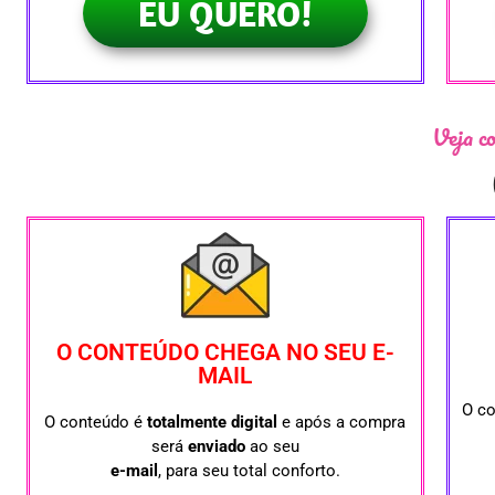
EU QUERO!
Veja co
O CONTEÚDO CHEGA NO SEU E-
MAIL
O c
O conteúdo é
totalmente digital
e após a compra
será
enviado
ao seu
e-mail
, para seu total conforto.