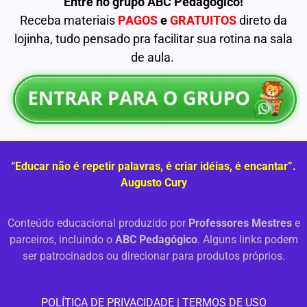
Entre no grupo ABC Pedagógico!
Receba materiais
PAGOS
e
GRATUITOS
direto da
lojinha, tudo pensado pra facilitar sua rotina na sala
de aula.
“Educar não é repetir palavras, é criar idéias, é encantar”.
Augusto Cury
Conteúdo educacional produzido por
Professores Mestres
e
parceiros, incluindo o
ABC Pedagógico
. Alguns links podem
ser patrocinados ou direcionar para produtos próprios.
PO
LÍTICA DE PRIVACIDADE
|
TERMOS DE USO