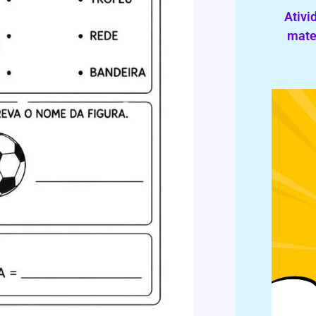
Ativi
mater