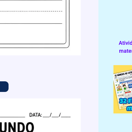
Ativi
mater