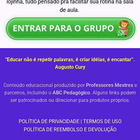
lojinha, tudo pensado pra facilitar sua rotina na sala
de aula.
“Educar não é repetir palavras, é criar idéias, é encantar”.
Augusto Cury
Conteúdo educacional produzido por
Professores Mestres
e
parceiros, incluindo o
ABC Pedagógico
. Alguns links podem
ser patrocinados ou direcionar para produtos próprios.
PO
LÍTICA DE PRIVACIDADE
|
TERMOS DE USO
POLÍTICA DE REEMBOLSO E DEVOLUÇÃO