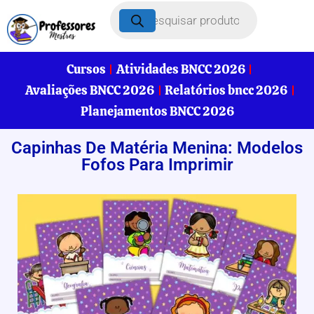
Cursos
Atividades BNCC 2026
Avaliações BNCC 2026
Relatórios bncc 2026
Planejamentos BNCC 2026
Capinhas De Matéria Menina: Modelos
Fofos Para Imprimir