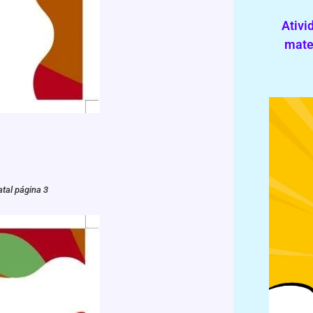
Ativi
mater
atal página 3