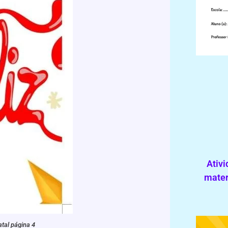
Ativi
mater
atal página 4