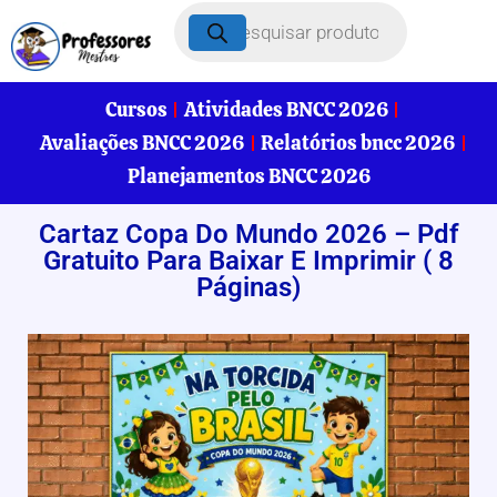
Cursos
Atividades BNCC 2026
Avaliações BNCC 2026
Relatórios bncc 2026
Planejamentos BNCC 2026
Cartaz Copa Do Mundo 2026 – Pdf
Gratuito Para Baixar E Imprimir ( 8
Páginas)