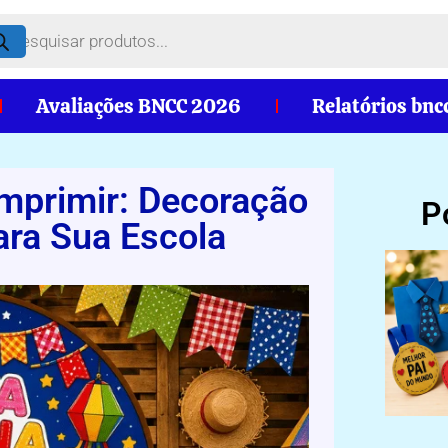
Avaliações BNCC 2026
Relatórios bnc
Imprimir: Decoração
P
ara Sua Escola