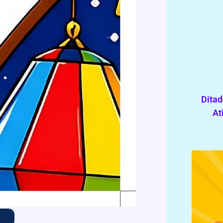
Ditad
At