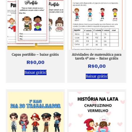
Capas portfólio – baixe grátis
Atividades de matemática para
tarefa 4º ano – Baixe grátis
R$
0,00
R$
0,00
Baixar grátis!
Baixar grátis!