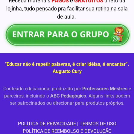
Receba materiais
PAGOS
e
GRATUITOS
direto da
lojinha, tudo pensado pra facilitar sua rotina na sala
de aula.
“Educar não é repetir palavras, é criar idéias, é encantar”.
Augusto Cury
Conteúdo educacional produzido por
Professores Mestres
e
parceiros, incluindo o
ABC Pedagógico
. Alguns links podem
ser patrocinados ou direcionar para produtos próprios.
PO
LÍTICA DE PRIVACIDADE
|
TERMOS DE USO
POLÍTICA DE REEMBOLSO E DEVOLUÇÃO