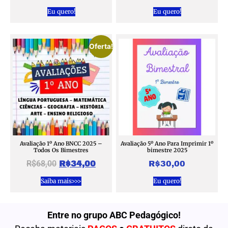
Eu quero!
Eu quero!
Oferta!
Avaliação 1º Ano BNCC 2025 –
Avaliação 5º Ano Para Imprimir 1º
Todos Os Bimestres
bimestre 2025
R$
68,00
R$
34,00
R$
30,00
Saiba mais>>>
Eu quero!
Entre no grupo ABC Pedagógico!