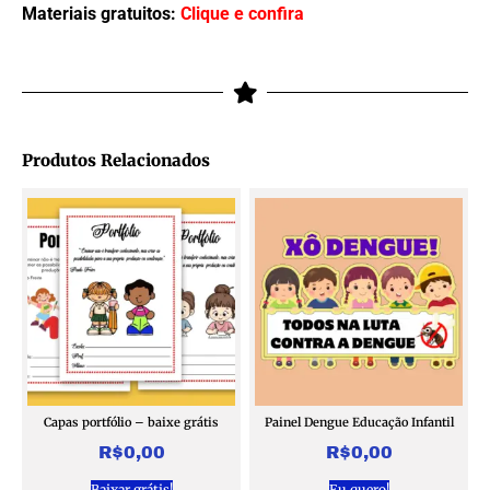
Materiais gratuitos:
Clique e confira
Produtos Relacionados
Capas portfólio – baixe grátis
Painel Dengue Educação Infantil
R$
0,00
R$
0,00
Baixar grátis!
Eu quero!