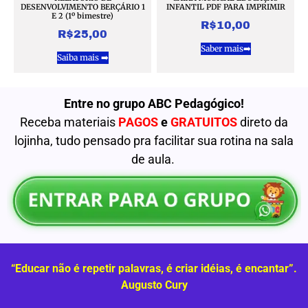
DESENVOLVIMENTO BERÇÁRIO 1
INFANTIL PDF PARA IMPRIMIR
E 2 (1º bimestre)
R$
10,00
R$
25,00
Saber mais➡️
Saiba mais ➡️
Entre no grupo ABC Pedagógico!
Receba materiais
PAGOS
e
GRATUITOS
direto da
lojinha, tudo pensado pra facilitar sua rotina na sala
de aula.
“Educar não é repetir palavras, é criar idéias, é encantar”.
Augusto Cury