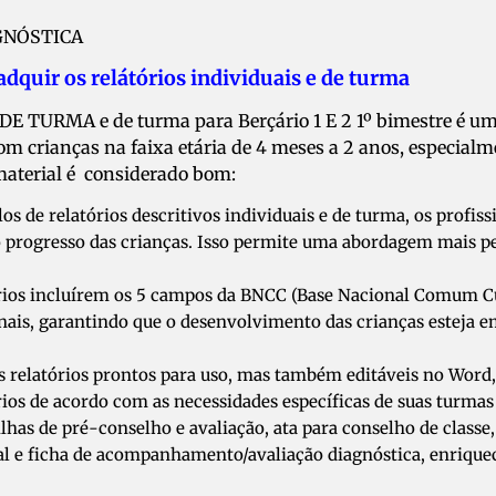
GNÓSTICA
dquir os relátórios individuais e de turma
RMA e de turma para Berçário 1 E 2 1º bimestre é um
om crianças na faixa etária de 4 meses a 2 anos, especialm
 material é considerado bom:
os de relatórios descritivos individuais e de turma, os prof
 progresso das crianças. Isso permite uma abordagem mais pe
atórios incluírem os 5 campos da BNCC (Base Nacional Comum 
nais, garantindo que o desenvolvimento das crianças esteja
os relatórios prontos para uso, mas também editáveis no Word, 
órios de acordo com as necessidades específicas de suas turmas
ilhas de pré-conselho e avaliação, ata para conselho de class
dual e ficha de acompanhamento/avaliação diagnóstica, enrique