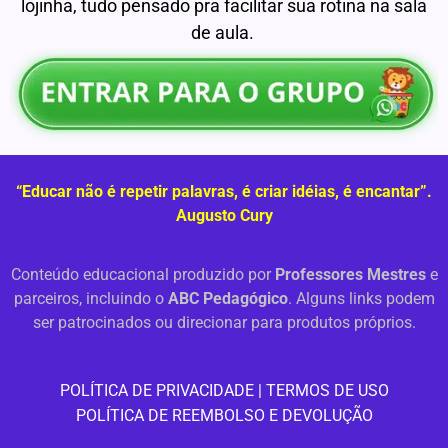
lojinha, tudo pensado pra facilitar sua rotina na sala
de aula.
“Educar não é repetir palavras, é criar idéias, é encantar”.
Augusto Cury
Conteúdo educacional produzido por
Professores Mestres
e
parceiros, incluindo o
ABC Pedagógico
. Alguns links podem
ser patrocinados ou direcionar para produtos próprios.
PO
LÍTICA DE PRIVACIDADE
|
TERMOS DE USO
POLÍTICA DE REEMBOLSO E DEVOLUÇÃO