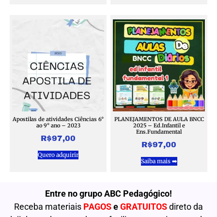
Apostilas de atividades Ciências 6°
PLANEJAMENTOS DE AULA BNCC
ao 9° ano – 2023
2025 – Ed.Infantil e
Ens.Fundamental
R$
97,00
R$
97,00
Quero adquirir
Saiba mais ➡️
Entre no grupo ABC Pedagógico!
Receba materiais
PAGOS
e
GRATUITOS
direto da