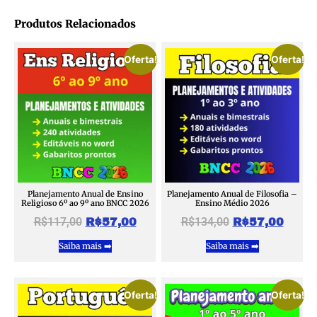
Produtos Relacionados
Oferta!
Oferta!
Planejamento Anual de Ensino
Planejamento Anual de Filosofia –
Religioso 6º ao 9º ano BNCC 2026
Ensino Médio 2026
R$
117,00
R$
134,00
R$
57,00
R$
57,00
Saiba mais ➡️
Saiba mais ➡️
Oferta!
Oferta!