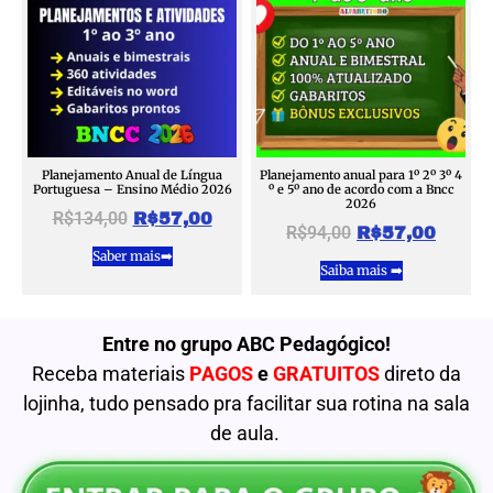
Planejamento Anual de Língua
Planejamento anual para 1º 2º 3º 4
Portuguesa – Ensino Médio 2026
º e 5º ano de acordo com a Bncc
2026
R$
134,00
R$
57,00
R$
94,00
R$
57,00
Saber mais➡️
Saiba mais ➡️
Entre no grupo ABC Pedagógico!
Receba materiais
PAGOS
e
GRATUITOS
direto da
lojinha, tudo pensado pra facilitar sua rotina na sala
de aula.