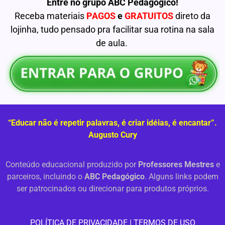
Entre no grupo ABC Pedagógico!
Receba materiais
PAGOS
e
GRATUITOS
direto da
lojinha, tudo pensado pra facilitar sua rotina na sala
de aula.
“Educar não é repetir palavras, é criar idéias, é encantar”.
Augusto Cury
Conteúdo educacional produzido por
Professores Mestres
e
parceiros, incluindo o
ABC Pedagógico
. Alguns links podem
ser patrocinados ou direcionar para produtos próprios.
PO
LÍTICA DE PRIVACIDADE
|
TERMOS DE USO