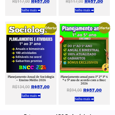
R$
117,00
R$
117,00
R$
57,00
R$
57,00
Saiba mais ➡️
Saiba mais ➡️
Oferta!
Oferta!
Planejamento Anual de Sociologia
Planejamento anual para 1º 2º 3º 4
– Ensino Médio 2026
º e 5º ano de acordo com a Bncc
2026
R$
134,00
R$
57,00
R$
94,00
R$
57,00
Saiba mais ➡️
Saiba mais ➡️