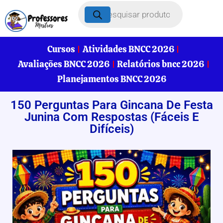
Cursos
Atividades BNCC 2026
Avaliações BNCC 2026
Relatórios bncc 2026
Planejamentos BNCC 2026
150 Perguntas Para Gincana De Festa
Junina Com Respostas (Fáceis E
Difíceis)