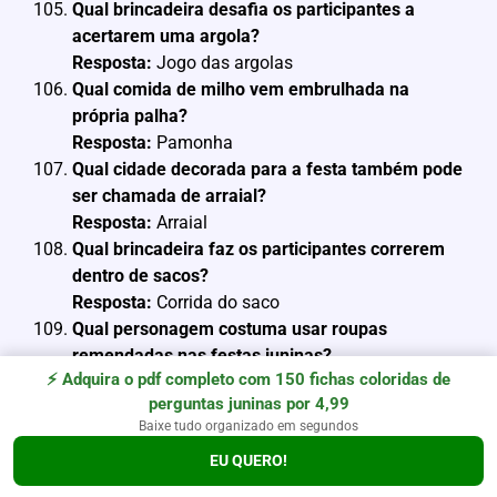
Qual brincadeira desafia os participantes a
acertarem uma argola?
Resposta:
Jogo das argolas
Qual comida de milho vem embrulhada na
própria palha?
Resposta:
Pamonha
Qual cidade decorada para a festa também pode
ser chamada de arraial?
Resposta:
Arraial
Qual brincadeira faz os participantes correrem
dentro de sacos?
Resposta:
Corrida do saco
Qual personagem costuma usar roupas
remendadas nas festas juninas?
⚡ Adquira o pdf completo com 150 fichas coloridas de
Resposta:
Caipira
perguntas juninas por 4,99
Qual comida cremosa é feita com milho branco e
Baixe tudo organizado em segundos
canela?
EU QUERO!
Resposta:
Canjica
Qual santo é homenageado no dia 24 de junho?