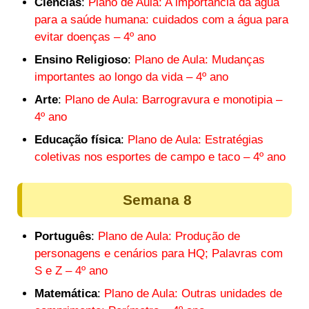
Ciências
:
Plano de Aula: A importância da água
para a saúde humana: cuidados com a água para
evitar doenças – 4º ano
Ensino Religioso
:
Plano de Aula: Mudanças
importantes ao longo da vida – 4º ano
Arte
:
Plano de Aula: Barrogravura e monotipia –
4º ano
Educação física
:
Plano de Aula: Estratégias
coletivas nos esportes de campo e taco – 4º ano
Semana 8
Português
:
Plano de Aula: Produção de
personagens e cenários para HQ; Palavras com
S e Z – 4º ano
Matemática
:
Plano de Aula: Outras unidades de