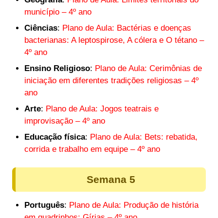
município – 4º ano
Ciências
:
Plano de Aula: Bactérias e doenças
bacterianas: A leptospirose, A cólera e O tétano –
4º ano
Ensino Religioso
:
Plano de Aula: Cerimônias de
iniciação em diferentes tradições religiosas – 4º
ano
Arte
:
Plano de Aula: Jogos teatrais e
improvisação – 4º ano
Educação física
:
Plano de Aula: Bets: rebatida,
corrida e trabalho em equipe – 4º ano
Semana 5
Português
:
Plano de Aula: Produção de história
em quadrinhos; Gírias – 4º ano