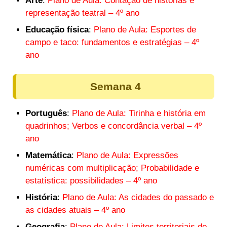
Arte
:
Plano de Aula: Contação de histórias e
representação teatral – 4º ano
Educação física
:
Plano de Aula: Esportes de
campo e taco: fundamentos e estratégias – 4º
ano
Semana 4
Português
:
Plano de Aula: Tirinha e história em
quadrinhos; Verbos e concordância verbal – 4º
ano
Matemática
:
Plano de Aula: Expressões
numéricas com multiplicação; Probabilidade e
estatística: possibilidades – 4º ano
História
:
Plano de Aula: As cidades do passado e
as cidades atuais – 4º ano
Geografia
:
Plano de Aula: Limites territoriais do